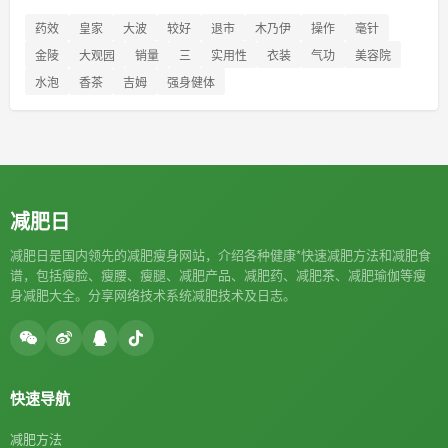
药效
皇家
大波
较好
退市
木乃伊
操作
毫针
金陵
大观园
销量
三
实用性
衣装
气功
美容院
水泡
香茶
吉姆
强身健体
减肥日
减肥日是国内领先的减肥瘦身网站，介绍各种健康*快速减肥方法和减肥食
谱，包括瘦脸、瘦腰、瘦腿、减肥产品、减肥药、减肥茶、减肥瑜伽等瘦
身减肥大全。分享网络技术系统减肥技术及日志。
快速导航
减肥方法