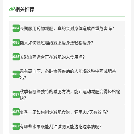
相关推荐
长期服用药物减肥，真的会对身体造成严重危害吗？
30847
懒人如何通过埋线减肥瘦身法轻松瘦身？
30855
五彩山药适合正在减肥的人食用吗？
30857
患有高血压、心脏病等疾病的人能喝这种中药减肥茶
30858
吗？
秋季有哪些独特的减肥方法，能让运动减肥变得轻松愉
30871
快？
夏季一周如何制定减肥食谱，狂甩肉7天有效吗？
30878
有哪些水果既能刮油减肥又能边吃边享瘦呢？
30879