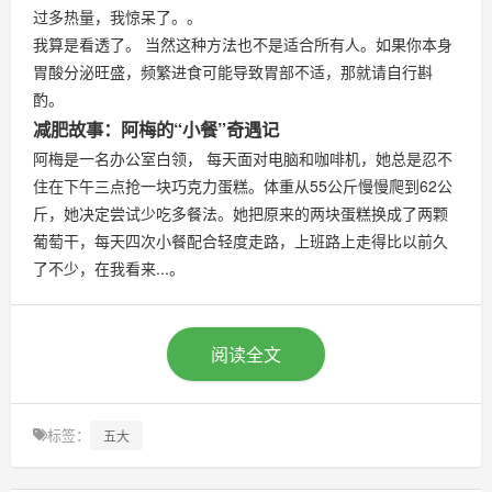
过多热量，我惊呆了。。
我算是看透了。 当然这种方法也不是适合所有人。如果你本身
胃酸分泌旺盛，频繁进食可能导致胃部不适，那就请自行斟
酌。
减肥故事：阿梅的“小餐”奇遇记
阿梅是一名办公室白领， 每天面对电脑和咖啡机，她总是忍不
住在下午三点抢一块巧克力蛋糕。体重从55公斤慢慢爬到62公
斤，她决定尝试少吃多餐法。她把原来的两块蛋糕换成了两颗
葡萄干，每天四次小餐配合轻度走路，上班路上走得比以前久
了不少，在我看来...。
阅读全文
标签：
五大