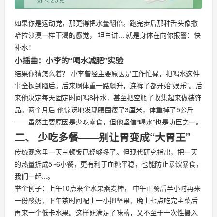
如果你是运动党，那更得把水量翻倍。跑完步后那种舌头像撒
哈拉沙漠一样干渴的感觉， 坦白讲... 就是身体在向你报警：快
补水！
小插曲：小李的“喝水减肥”实验
结果你猜怎么着？ 小李曾经主要原因是工作忙碌，把喝水这件
事全抛到脑后。后来啊体重一路飙升，连裤子都开始“娱乐”。后
来他决定每天固定时间喝8杯水，甚至把空瓶子收集起来做装饰
品。两个月后 他惊讶地发现腰围瘦了3厘米，体重掉了5公斤
——虽然主要原因是少吃零食，但他坚信“喝水”也是功臣之一。
二、 少吃多餐——别让胃变成“大胃王”
传统观念里一天三顿饭已经够多了。但现代研究指出，把一天
的热量拆成5~6小餐，更有利于血糖平稳，也能防止暴饮暴食，
我们一起...。
举个例子：上午10点来个水果燕麦棒， 中午正餐后半小时再来
一份酸奶，下午茶时间配上一小把坚果，晚上七点吃完主菜后
再来一个低卡水果。这样既满足了味蕾，又不至于一次性摄入