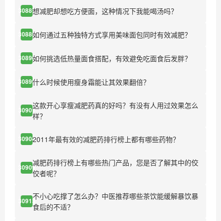
想减肥却想吃方便面，这种情况下我能喝汤吗？
30887
如何通过五种独特方式享用美味面包同时有效减肥？
30889
如何挑选低热量面食搭配，有效避免吃面食后发胖？
30890
什么时候使用瘦身霜能让其效果翻倍？
30899
这款开心享瘦减肥药真的好吗？有没有人用过效果怎么
30901
样？
2011年最有效的减肥药排行榜上都有哪些药物？
30904
减肥药排行榜上有哪些热门产品，您是否了解其中的佼
30909
佼者呢？
不小心吃撑了怎么办？中医推荐哪些茶饮能缓解暴饮暴
30913
食后的不适？