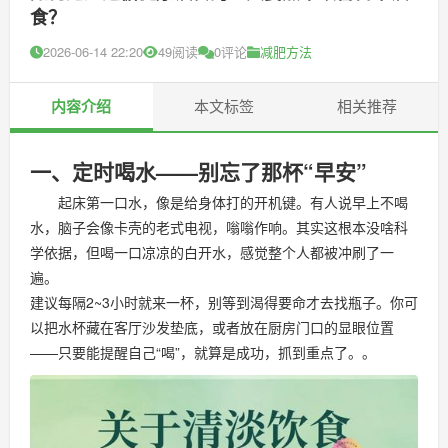
食？
2026-06-14 22:20
49阅读
0评论
减肥方法
内容介绍
本文标签
相关推荐
一、定时喝水——别忘了那杯“早安”
起床第一口水，像是给身体打的开机键。有人说早上不喝
水，脑子会像卡壳的老式电视，嗡嗡作响。其实这根本没啥科
学依据，但喝一口凉凉的白开水，感觉整个人都被冲刷了一
遍。
建议每隔2~3小时就来一杯，别等到渴得要命才去找瓶子。你可
以把水杯藏在客厅沙发垫底，或者放在厨房门口的显眼位置
——只要能提醒自己“喝”，就算是成功，抓到重点了。。