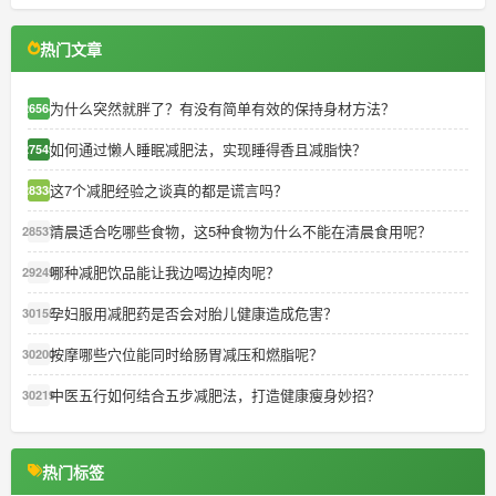
热门文章
为什么突然就胖了？有没有简单有效的保持身材方法？
26564
如何通过懒人睡眠减肥法，实现睡得香且减脂快？
27549
这7个减肥经验之谈真的都是谎言吗？
28330
清晨适合吃哪些食物，这5种食物为什么不能在清晨食用呢？
28537
哪种减肥饮品能让我边喝边掉肉呢？
29249
孕妇服用减肥药是否会对胎儿健康造成危害？
30155
按摩哪些穴位能同时给肠胃减压和燃脂呢？
30200
中医五行如何结合五步减肥法，打造健康瘦身妙招？
30219
热门标签