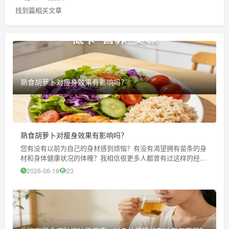
找到篇相关文章
熟食胡萝卜对瘦身效果有影响吗？
熟食胡萝卜对瘦身效果有影响吗？
您有没有以前为自己的身材感到烦恼？有没有渴望拥有苗条的身
材和身体健康状况的体魄？我相信很更多人都曾有过这样的经
历。在追求减肥的道路上，我们尝试了各种方法，吃过了无数种
2026-06-18
23
所谓的“减肥食物”。今天我们就来聊聊熟食胡萝卜对瘦身效果的
作用于，一针见血