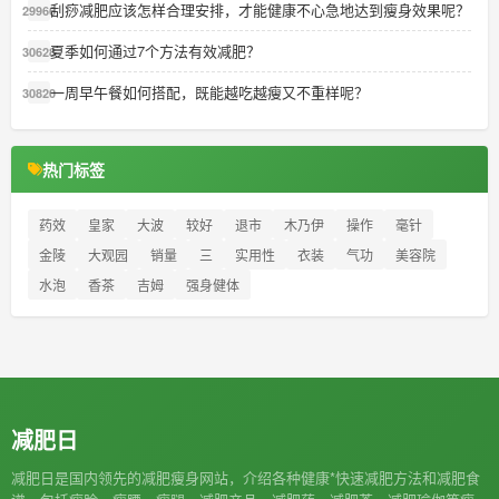
刮痧减肥应该怎样合理安排，才能健康不心急地达到瘦身效果呢？
29966
夏季如何通过7个方法有效减肥？
30628
一周早午餐如何搭配，既能越吃越瘦又不重样呢？
30820
热门标签
药效
皇家
大波
较好
退市
木乃伊
操作
毫针
金陵
大观园
销量
三
实用性
衣装
气功
美容院
水泡
香茶
吉姆
强身健体
减肥日
减肥日是国内领先的减肥瘦身网站，介绍各种健康*快速减肥方法和减肥食