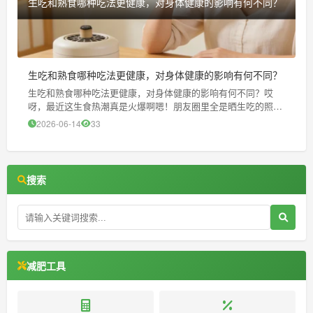
生吃和熟食哪种吃法更健康，对身体健康的影响有何不同？
生吃和熟食哪种吃法更健康，对身体健康的影响有何不同？
生吃和熟食哪种吃法更健康，对身体健康的影响有何不同？哎
呀，最近这生食热潮真是火爆啊嗯！朋友圈里全是晒生吃的照
片，说生食比熟食更健康、更轻盈，简直就是减肥神器。我啊，
2026-06-14
33
以前可是个重度“熟食爱好者”，各种炒菜、炖汤、凉拌，恨不得
把厨房变成我的个人
搜索
减肥工具