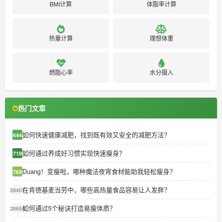
BMI计算
体脂率计算
热量计算
理想体重
燃脂心率
水分摄入
热门文章
如何快速健康减肥，找到既有效又安全的减肥方法？
26444
如何通过养成好习惯实现快速瘦身？
27199
Duang！变瘦啦，哪种魔法夜宵食材能助我轻松瘦身？
27650
在肯德基麦当劳中，哪些高热量食品容易让人发胖？
28401
如何通过5个秘诀打造易瘦体质？
28654