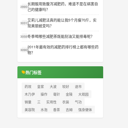
长期服用致腹泻减肥药，难道不是在祸害自
29951
己的健康吗？
艾莉儿减肥法真的能让我5个月瘦70斤，实
30313
现美丽蜕变吗？
冬季喝哪些减肥茶既能刮油又能排毒呢？
30581
2011年最有效的减肥药排行榜上都有哪些药
30905
物？
热门标签
药效
皇家
大波
较好
退市
木乃伊
操作
毫针
金陵
大观园
销量
三
实用性
衣装
气功
美容院
水泡
香茶
吉姆
强身健体