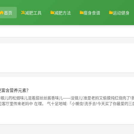
首页
减肥工具
减肥方法
瘦身食谱
运动健身
更富含营养元素？
眼儿的松烟味儿混着甜丝丝酱香味儿——没错儿!准是老妈又偷摸炖红烧肉了!
客厅里传来老妈中 在理。 气十足地喊:「小懒虫!洗手去!今天买了你最爱的三