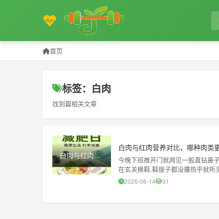
首页
标签：白肉
找到篇相关文章
白肉与红肉营养对比，哪种肉类
白肉与红肉营养对比，哪种肉类更富含营养元素？
今晚下班推开门就闻见一股直钻鼻子
在玄关换鞋,鞋拔子都没攥热乎就听见
五花!」话音未落,咱家
2026-06-14
31