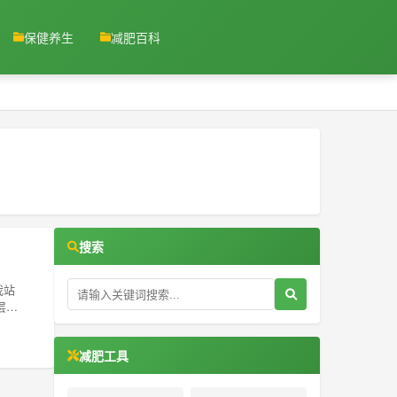
保健养生
减肥百科
搜索
我站
层膘
减肥工具