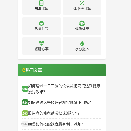
BMI计算
体脂率计算
热量计算
理想体重
燃脂心率
水分摄入
热门文章
如何通过一日三餐的饮食减肥窍门达到健康
25936
瘦身效果？
如何通过这些技巧轻松实现减肥目标？
26345
胶带真的能帮助我快速减肥吗？
28031
晚餐如何搭配饮食最有利于减肥？
28448