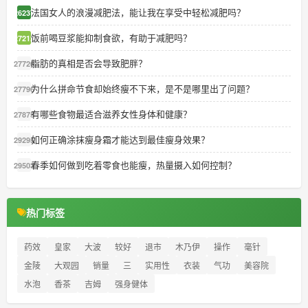
法国女人的浪漫减肥法，能让我在享受中轻松减肥吗？
26237
饭前喝豆浆能抑制食欲，有助于减肥吗？
27212
脂肪的真相是否会导致肥胖？
27726
为什么拼命节食却始终瘦不下来，是不是哪里出了问题？
27796
有哪些食物最适合滋养女性身体和健康？
27875
如何正确涂抹瘦身霜才能达到最佳瘦身效果？
29295
春季如何做到吃着零食也能瘦，热量摄入如何控制？
29503
热门标签
药效
皇家
大波
较好
退市
木乃伊
操作
毫针
金陵
大观园
销量
三
实用性
衣装
气功
美容院
水泡
香茶
吉姆
强身健体