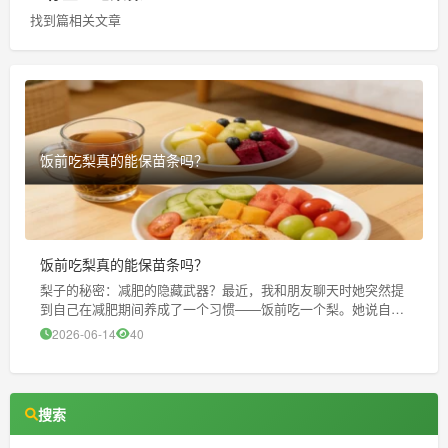
找到篇相关文章
饭前吃梨真的能保苗条吗？
饭前吃梨真的能保苗条吗？
梨子的秘密：减肥的隐藏武器？最近，我和朋友聊天时她突然提
到自己在减肥期间养成了一个习惯——饭前吃一个梨。她说自从
这样做之后不仅体重降了下来就连整体的健康状况也好了很多。
2026-06-14
40
原来小丑是我。 我听后很感兴趣，主要原因是我一直听说梨子对
健康有益，但
搜索