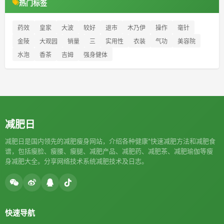
热门标签
药效
皇家
大波
较好
退市
木乃伊
操作
毫针
金陵
大观园
销量
三
实用性
衣装
气功
美容院
水泡
香茶
吉姆
强身健体
减肥日
减肥日是国内领先的减肥瘦身网站，介绍各种健康*快速减肥方法和减肥食
谱，包括瘦脸、瘦腰、瘦腿、减肥产品、减肥药、减肥茶、减肥瑜伽等瘦
身减肥大全。分享网络技术系统减肥技术及日志。
快速导航