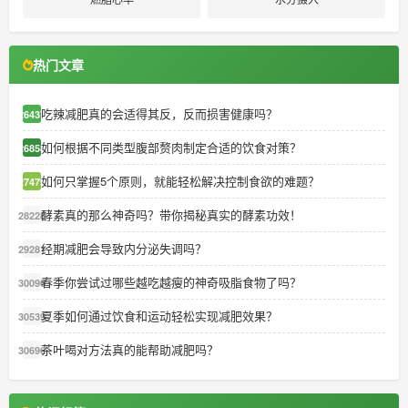
热门文章
吃辣减肥真的会适得其反，反而损害健康吗？
26437
如何根据不同类型腹部赘肉制定合适的饮食对策？
26858
如何只掌握5个原则，就能轻松解决控制食欲的难题？
27479
酵素真的那么神奇吗？带你揭秘真实的酵素功效！
28228
经期减肥会导致内分泌失调吗？
29281
春季你尝试过哪些越吃越瘦的神奇吸脂食物了吗？
30096
夏季如何通过饮食和运动轻松实现减肥效果？
30539
茶叶喝对方法真的能帮助减肥吗？
30696