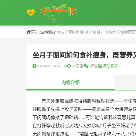
首页
›
运动健身
›
坐月子期间如何食补瘦身，既营养又健康的方
坐月子期间如何食补瘦身，既营养
2026-06-03 22:03
21阅读
0评论
运动健身
内容介绍
产房外走廊瓷砖凉得硌脚时我就在想——等生完
睁眼鼻子先撞上股子姜味——婆婆举着个大海碗站床
下闪啊闪像撒了把碎钻......可谁能告诉我这玩意儿
自打怀孕起就听七大姑八大姨念叨"月子坐不好老了
天刷到条评论炸毛——"隔壁张姐月子吃六十八只鸡