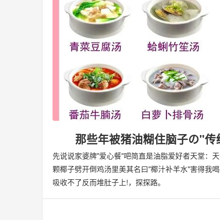
那些年被猪油糊住脑子の"传统
先说说家婆牌"爱心餐"吧简直是油脂爱好者天堂：天猪
颗椰子劈开倒鸡汤里美其名曰"椰汁补羊水"害得我
吸收不了反而堆肚子上!，探探路。