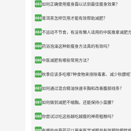
如何正确使用瘦身霜以达到最佳瘦身效果？
30838
普洱茶怎样饮用才能有效帮助减肥？
30846
不运动不节食，有没有懒人适用的中医推拿减肥
30849
药浴泡澡这种新瘦身方法真的有效吗？
30860
中医减肥有哪些常用方法？
30862
秋季应该多吃哪7种食物来排除毒素、减少秋膘呢
30867
如何通过混合精油快速丰胸和改善腹部线条？
30872
如何做到减肥不缩胸，还能保持小蛮腰？
30874
你尝试过吃这些越吃越瘦的神奇粗粮吗？
30881
有哪些中草药可以用来医学减肥并有效预防肥胖
30895