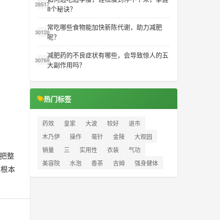
28517
8个秘诀？
常吃哪些食物能加快新陈代谢，助力减肥
30128
呢？
减肥药的不良症状有哪些，会导致惊人的五
30769
大副作用吗？
热门标签
药效
皇家
大波
较好
退市
木乃伊
操作
毫针
金陵
大观园
销量
三
实用性
衣装
气功
至把整
美容院
水泡
香茶
吉姆
强身健体
担根本