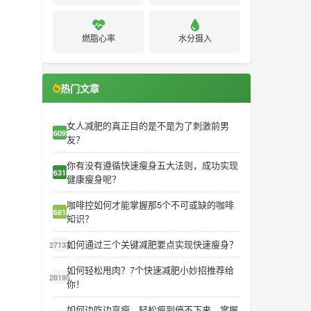
燃脂心率
水分摄入
热门文章
女人减肥的真正目的是不是为了刺激前男
26093
友？
你有没有遵循快速瘦身五大法则，成功实现
26318
健康瘦身呢？
咖啡控如何才能掌握那5个不可或缺的咖啡
26810
知识？
如何通过三个关键减肥要点实现快速瘦身？
27133
如何轻松甩肉？7个快速减肥小妙招推荐给
28195
你！
如何边吃边享瘦，轻松瘦到停不下来，掌握