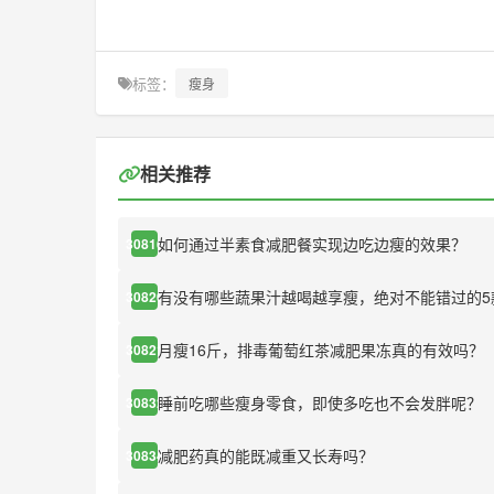
标签：
瘦身
相关推荐
如何通过半素食减肥餐实现边吃边瘦的效果？
30816
有没有哪些蔬果汁越喝越享瘦，绝对不能错过的5
30820
月瘦16斤，排毒葡萄红茶减肥果冻真的有效吗？
30821
睡前吃哪些瘦身零食，即使多吃也不会发胖呢？
30832
减肥药真的能既减重又长寿吗？
30834