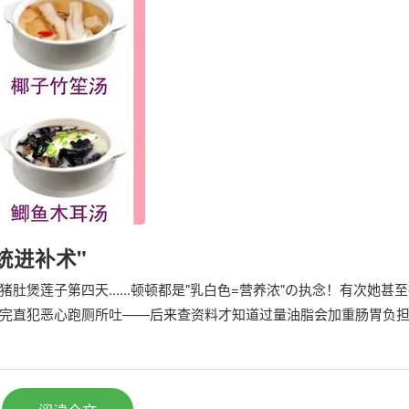
进补术"
肚煲莲子第四天......顿顿都是"乳白色=营养浓"の执念！有次她甚
喝完直犯恶心跑厕所吐——后来查资料才知道过量油脂会加重肠胃负