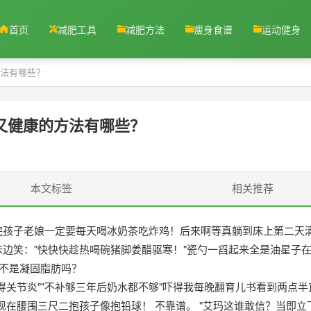
首页
减肥工具
减肥方法
瘦身食谱
运动健身
法有哪些？
又健康的方法有哪些？
本文标签
相关推荐
孩子老娘一定要每天喝冰奶茶吃炸鸡！后来啊等真躺到床上第二天
边笑："快快快趁热喝碗猪脚姜醋驱寒！"瓷勺一舀起来全是油星子
真不是凝固脂肪吗？
得关节炎""不补够三年后奶水都不够"吓得我每晚翻育儿书看到两点半
现在腰围三尺二抱孩子像抱铅球！ 不靠谱。 "艾玛这谁敢信？当即立