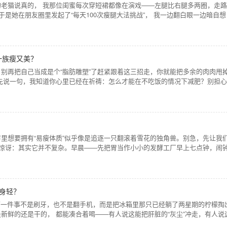
老猫说真的， 我那位闺蜜每次穿短裙都像在演戏——左腿比右腿多两圈，走
于是她在朋友圈里发起了“每天100次瘦腿大法挑战”， 我一边翻白眼一边暗自
一族瘦又美？
别再把自己当成是个“脂肪雕塑”了赶紧跟着这三招走，你就能把多余的肉肉甩
先说一句，我知道你心里已经在祈祷：怎么才能在不吃饭的情况下减肥？别担
？
想要拥有“易瘦体质”似乎像是追逐一只翻滚着雪花的独角兽。别急，先让我
会惊讶：其实它并不复杂。早晨——先把胃当作小小的发酵工厂早上七点钟，闹
身轻？
来第一件事不是刷牙，也不是翻手机，而是把冰箱里那只已经躺了两星期的柠檬掏
新鲜的还是干的， 都能凑合着喝——有人说这能把肝脏的“灰尘”冲走，有人说