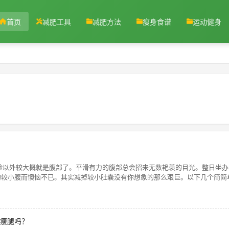
首页
减肥工具
减肥方法
瘦身食谱
运动健身
？
除了脸以外较大概就是腹部了。平滑有力的腹部总会招来无数艳羡的目光。整日坐
的较小腹而懊恼不已。其实减掉较小肚囊没有你想象的那么艰巨。以下几个简简
速瘦腿吗？