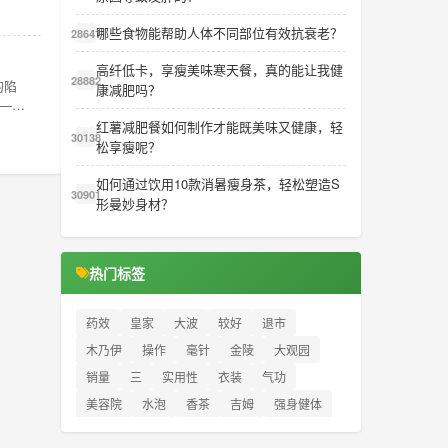
哪些食物能帮助人体不同部位有效抗衰老？
28641
高纤低卡，享瘦美味寒天餐，真的能让我健
28882
的陷
康减肥吗？
气——
红薯减肥餐如何制作才能既美味又健康，轻
30138
松享瘦呢？
如何通过饮用10款消暑瘦身茶，轻松塑造S
30901
形曼妙身材？
热门标签
药效
皇家
大波
较好
退市
木乃伊
操作
毫针
金陵
大观园
销量
三
实用性
衣装
气功
美容院
水泡
香茶
吉姆
强身健体