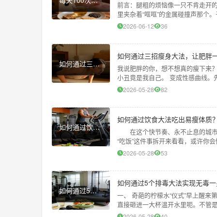
前言：腿粗的烦恼像一只不肯走开的
里夹杂着“哐哐”的金属碰撞声那个。
招会不会和传说中的“
2026-06-12
36
如何通过三招瘦身大法，让肥胖
如何通过三招瘦身大法，让肥胖一族瘦又美？
我说肥胖的你，想不想真的瘦下来？
小丑竟是我自己。 变成性感曲线。
有办法。第一招：把饮食搞成
2026-05-28
82
如何通过饮食大法吃出易瘦体质
如何通过饮食大法吃出易瘦体质？
在这个快节奏、永不止息的城市里
“吃饭”这件事拆开来看看，或许你
声像是被迫要把你从甜美梦乡中
2026-05-28
53
如何通过5个排毒大法实现无毒一
如何通过5个排毒大法实现无毒一身轻？
一、 奇葩的柠檬水“仪式”早上醒
直接砸进一大杯温开水里呃。不管是
是让嘴巴先尝到酸味，好像
2026-05-28
40