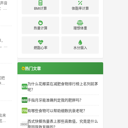
路声音
想：这
BMI计算
体脂率计算
热量计算
理想体重
掉，
心，我
燃脂心率
水分摄入
热门文章
们把
钟铃
为什么花椰菜在减肥食物排行榜上名列前茅
26731
呢？
手指月牙能准确判定我的肥胖吗？
26891
有哪些食物可以帮助细数抗衰老呢？
27706
出来
这只
西式快餐热量表上那些高数值，究竟是什么
28003
原因导致发胖的？