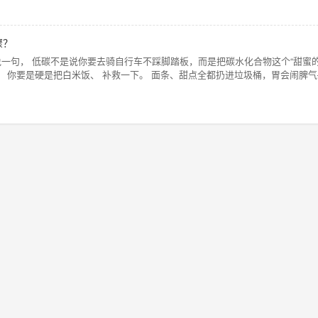
骤？
一句， 低碳不是说你要去骑自行车不踩脚踏板，而是把碳水化合物这个“甜蜜
， 你要是硬是把白米饭、 补救一下。 面条、甜点全都扔进垃圾桶，胃会闹脾