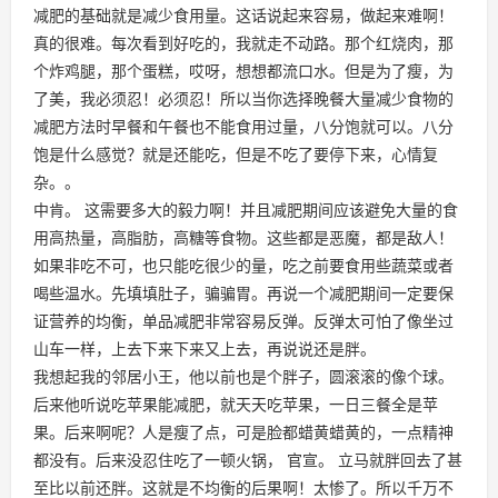
减肥的基础就是减少食用量。这话说起来容易，做起来难啊！
真的很难。每次看到好吃的，我就走不动路。那个红烧肉，那
个炸鸡腿，那个蛋糕，哎呀，想想都流口水。但是为了瘦，为
了美，我必须忍！必须忍！所以当你选择晚餐大量减少食物的
减肥方法时早餐和午餐也不能食用过量，八分饱就可以。八分
饱是什么感觉？就是还能吃，但是不吃了要停下来，心情复
杂。。
中肯。 这需要多大的毅力啊！并且减肥期间应该避免大量的食
用高热量，高脂肪，高糖等食物。这些都是恶魔，都是敌人！
如果非吃不可，也只能吃很少的量，吃之前要食用些蔬菜或者
喝些温水。先填填肚子，骗骗胃。再说一个减肥期间一定要保
证营养的均衡，单品减肥非常容易反弹。反弹太可怕了像坐过
山车一样，上去下来下来又上去，再说说还是胖。
我想起我的邻居小王，他以前也是个胖子，圆滚滚的像个球。
后来他听说吃苹果能减肥，就天天吃苹果，一日三餐全是苹
果。后来啊呢？人是瘦了点，可是脸都蜡黄蜡黄的，一点精神
都没有。后来没忍住吃了一顿火锅， 官宣。 立马就胖回去了甚
至比以前还胖。这就是不均衡的后果啊！太惨了。所以千万不