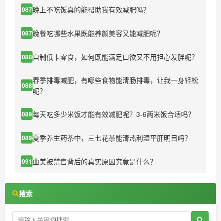
晚上不吃饭真的能帮助我有效减肥吗？
30875
晚餐吃哪些水果既能养颜美容又能减肥呢？
30876
自制低卡零食，如何既能满足口欲又不用担心发胖呢？
30880
春季排毒减肥，有哪些食物能清肠排毒，让我一身轻松
30883
呢？
每天吃多少米饭才能有效减肥呢？3-6两米饭合适吗？
30892
夏季养生药茶中，三七花茶能清热利湿平肝明目吗？
30894
曲美被禁售背后的真实原因究竟是什么？
30912
搜索