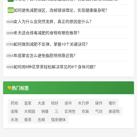
如何避免减肥误区，改掉错误理论，实现健康瘦身呢？
26264
女人为什么会突然发胖，真正的原因是什么？
26490
冬天适合排毒减肥的食物有哪些推荐？
26993
如何做到减肥不反弹，掌握10个关键诀窍？
27936
年底聚会怎么避免脂肪悄悄靠近我？
29547
如何用6种花草茶轻松解决常见的6个身体问题？
30694
热门标签
药效
皇家
大波
较好
退市
木乃伊
操作
毫针
金陵
大观园
销量
三
实用性
衣装
气功
美容院
水泡
香茶
吉姆
强身健体