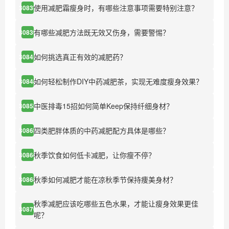
使用减肥霜瘦身时，有哪些注意事项需要特别注意？
30837
有哪些减肥方法既无效又伤身，需要警惕？
30839
如何挑选真正有效的减肥药？
30841
如何轻松制作DIY中药减肥茶，实现无难度瘦身效果？
30848
中医排毒15招如何简单Keep保持纤细身材？
30853
四类肥胖体质的中药减肥配方具体是哪些？
30863
秋季饮食如何低卡减肥，让你瘦不停？
30866
秋季如何减肥才能在凉秋季节保持痩美身材？
30868
秋季减肥应该吃哪些五色水果，才能让瘦身效果更佳
30870
呢？