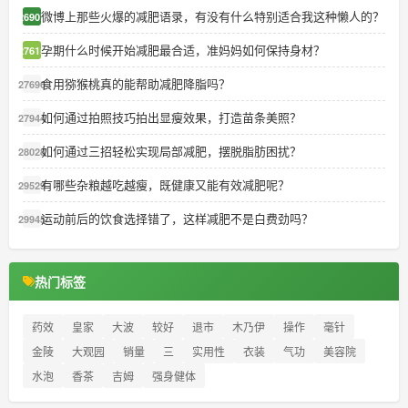
微博上那些火爆的减肥语录，有没有什么特别适合我这种懒人的？
26901
孕期什么时候开始减肥最合适，准妈妈如何保持身材？
27615
食用猕猴桃真的能帮助减肥降脂吗？
27696
如何通过拍照技巧拍出显瘦效果，打造苗条美照？
27944
如何通过三招轻松实现局部减肥，摆脱脂肪困扰？
28028
有哪些杂粮越吃越瘦，既健康又能有效减肥呢？
29529
运动前后的饮食选择错了，这样减肥不是白费劲吗？
29945
热门标签
药效
皇家
大波
较好
退市
木乃伊
操作
毫针
金陵
大观园
销量
三
实用性
衣装
气功
美容院
水泡
香茶
吉姆
强身健体