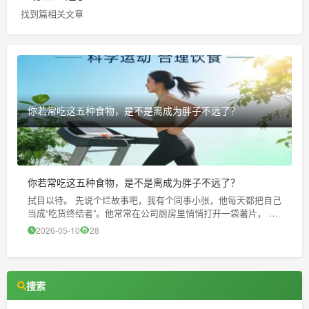
找到篇相关文章
你若常吃这五种食物，是不是离成为胖子不远了？
你若常吃这五种食物，是不是离成为胖子不远了？
拭目以待。 先说个烂故事吧，我有个同事小张，他每天都把自己
当成“吃货终结者”。他常常在公司厨房里悄悄打开一袋薯片， 边
嚼边想：“这次一定要坚持不吃甜点”，后来啊第二天上午又被同
2026-05-10
28
事递来一块奶油蛋糕，硬是把他的决心撕成碎屑那个。于是我决
定把这些
搜索