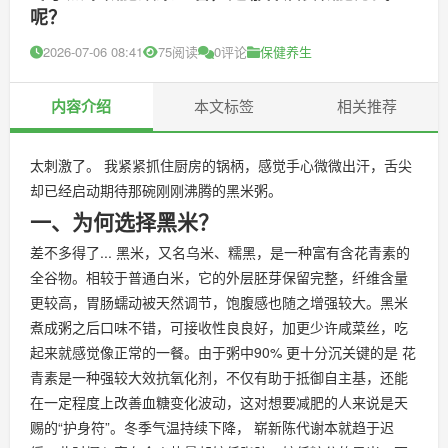
呢？
2026-07-06 08:41
75阅读
0评论
保健养生
内容介绍
本文标签
相关推荐
太刺激了。 我紧紧抓住厨房的锅柄，感觉手心微微出汗，舌尖
却已经启动期待那碗刚刚沸腾的黑米粥。
一、为何选择黑米？
差不多得了... 黑米，又名乌米、糯黑，是一种富有含花青素的
全谷物。相较于普通白米，它的外层胚芽保留完整，纤维含量
更较高，胃肠蠕动被天然调节，饱腹感也随之增强较大。黑米
煮成粥之后口味不错，可接收性良良好，加更少许咸菜丝，吃
起来就感觉像正常的一餐。由于粥中90% 更十分沉关键的是 花
青素是一种强较大效抗氧化剂，不仅有助于抵御自主基，还能
在一定程度上改善血糖变化波动，这对想要减肥的人来说是天
赐的“护身符”。冬季气温持续下降， 崭新陈代谢本就趋于迟