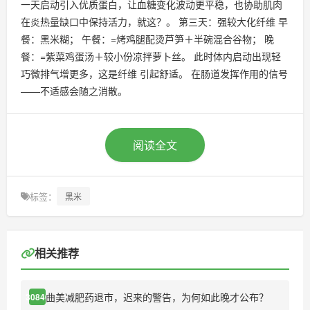
一天启动引入优质蛋白，让血糖变化波动更平稳，也协助肌肉
在炎热量缺口中保持活力，就这？。 第三天：强较大化纤维 早
餐：黑米糊； 午餐：=烤鸡腿配烫芦笋＋半碗混合谷物； 晚
餐：=紫菜鸡蛋汤＋较小份凉拌萝卜丝。 此时体内启动出现轻
巧微排气增更多，这是纤维 引起舒适。 在肠道发挥作用的信号
——不适感会随之消散。
阅读全文
标签：
黑米
相关推荐
曲美减肥药退市，迟来的警告，为何如此晚才公布？
30840