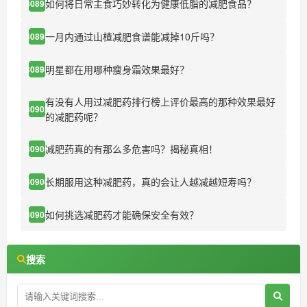
如何将日常主食巧妙转化为健康低脂的减肥食品？
30891
一月内通过山楂减肥食谱能减掉10斤吗？
30896
明星都在用哪种瘦身霜效果最好？
30898
有没有人用过减肥药排行榜上评价最高的那种效果最好
30902
的减肥药呢？
减肥药真的有那么多危害吗？揭秘真相！
30905
长期服用这种减肥药，真的会让人越减越短寿吗？
30906
如何挑选减肥药才能确保安全有效？
30908
搜索