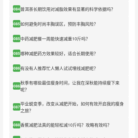
普洱茶长期饮用对减脂效果有显著的科学依据吗？
30845
如何避免时尚丰胸误区，预防丰胸风险？
30851
中药减肥餐一周能快速减重10斤吗？
30854
哪种减肥药方效果较好，适合长期使用？
30859
有没有人推荐忙人懒人试试埋线减肥呢？
30861
秋季有哪些最佳瘦身时间，让我在深秋能持续瘦下来
30865
呢？
毕业蜕变季，改变从减肥开始，如何有效开启我的瘦身
30873
之旅？
香蕉减肥法真的能轻松减10斤吗？攻略有效吗？
30882