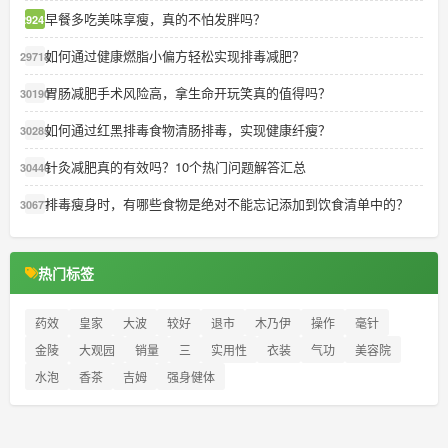
早餐多吃美味享瘦，真的不怕发胖吗？
29241
如何通过健康燃脂小偏方轻松实现排毒减肥？
29718
胃肠减肥手术风险高，拿生命开玩笑真的值得吗？
30190
如何通过红黑排毒食物清肠排毒，实现健康纤瘦？
30285
针灸减肥真的有效吗？10个热门问题解答汇总
30440
排毒瘦身时，有哪些食物是绝对不能忘记添加到饮食清单中的？
30677
热门标签
药效
皇家
大波
较好
退市
木乃伊
操作
毫针
金陵
大观园
销量
三
实用性
衣装
气功
美容院
水泡
香茶
吉姆
强身健体