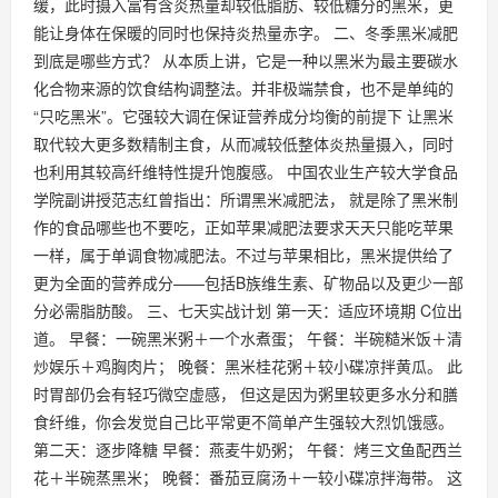
缓，此时摄入富有含炎热量却较低脂肪、较低糖分的黑米，更
能让身体在保暖的同时也保持炎热量赤字。 二、冬季黑米减肥
到底是哪些方式？ 从本质上讲，它是一种以黑米为最主要碳水
化合物来源的饮食结构调整法。并非极端禁食，也不是单纯的
“只吃黑米”。它强较大调在保证营养成分均衡的前提下 让黑米
取代较大更多数精制主食，从而减较低整体炎热量摄入，同时
也利用其较高纤维特性提升饱腹感。 中国农业生产较大学食品
学院副讲授范志红曾指出：所谓黑米减肥法， 就是除了黑米制
作的食品哪些也不要吃，正如苹果减肥法要求天天只能吃苹果
一样，属于单调食物减肥法。不过与苹果相比，黑米提供给了
更为全面的营养成分——包括B族维生素、矿物品以及更少一部
分必需脂肪酸。 三、七天实战计划 第一天：适应环境期 C位出
道。 早餐：一碗黑米粥＋一个水煮蛋； 午餐：半碗糙米饭＋清
炒娱乐＋鸡胸肉片； 晚餐：黑米桂花粥＋较小碟凉拌黄瓜。 此
时胃部仍会有轻巧微空虚感， 但这是因为粥里较更多水分和膳
食纤维，你会发觉自己比平常更不简单产生强较大烈饥饿感。
第二天：逐步降糖 早餐：燕麦牛奶粥； 午餐：烤三文鱼配西兰
花＋半碗蒸黑米； 晚餐：番茄豆腐汤＋一较小碟凉拌海带。 这