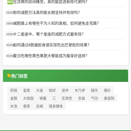
在凉爽的房间睡觉，真的能促进新陈代谢吗？
28501
你的减肥方法真的能长期坚持并有效吗？
28605
减肥路上有哪些不为人知的真相，如何避免走弯路？
28684
十二星座中，哪个星座的减肥方式最有效？
29564
如何通过8款瘦脸食谱实现吃出巴掌脸的效果？
30288
夏日吃哪些黄色果蔬大餐能成为瘦身好选择？
30385
热门标签
药效
皇家
大波
较好
退市
木乃伊
操作
毫针
金陵
大观园
销量
三
实用性
衣装
气功
美容院
水泡
香茶
吉姆
强身健体