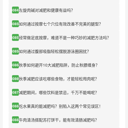
左旋肉碱对减肥和健康有益吗？
30842
如何通过按摩七个穴位有效改善不完美的腿型？
30850
经常做足底按摩，难道不是一种巧妙的减肥方法吗？
30852
如何通过腹部吸脂轻松摆脱游泳圈困扰？
30856
秋季如何避开10大减肥陷阱，防止秋膘缠身？
30864
秋季减肥应该吃哪些食物，才能轻松甩肉呢？
30869
减肥期间，哪些饮料是禁忌，千万不能喝呢？
30877
吃水果真的能减肥吗？别陷入这两个常见误区！
30884
牛肉清汤搭配苏打饼干，能有效清肠减肥吗？
30888