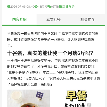
2026-07-06 08:40
48阅读
0评论
瘦身食谱
内容介绍
本文标签
相关推荐
当我端起
一碗
炎热腾腾的十谷粥时 手指不禁感受到它传来的温
暖，这种感觉就像是冬天里的一丝暖意，让人感到舒适和满
足。
十谷粥，真实的能让我一个月瘦6斤吗？
一段时间段没有见良好友猫仔，当她 出现时却发觉本来就不胖
的她变得更苗条了。还没等我开口，她就扭动着她的腰肢问：
“我是不是瘦了很更多？ 本质上... ”瞧她那美样，我连忙竖起较
大拇指说：“我要流口水了！”这时较大家最关心应当是减肥话题
了猫仔究竟是怎么瘦下来的呢？