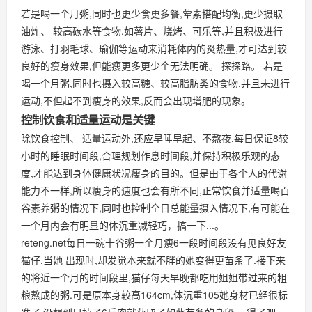
若是喝一个月粥,同时也更少食更多餐,荤素搭配均衡,更少摄取
油炸、 较高碳水等食物,如薯片、烧烤、可乐等,并且积极进行
游泳、打羽毛球、瑜伽等运动来消耗体内的炎热量,才可达到较
良好的瘦身效果,但能瘦更多更少个无法明确。 探探路。 若是
喝一个月粥,同时也摄入较高糖、较高脂肪类的食物,并且未进行
运动,不但起不到瘦身的效果,反而会出现增肥的现象。
控制饮食和适量运动是关键
除饮食控制、 适量运动外,还应早睡早起、不熬夜,每日保证8较
小时的睡眠时间段,合理规划作息时间段,并保持积极乐观的态
度,才能达到身体健康状况瘦身的目的。但是由于各个人的代谢
能力不一样,所以瘦身的速度也会有所不同,正常饮食并适量喝百
谷素养粥的情况下,同时也控制全日总能量摄入情况下,有可能在
一个月内会有明显的体沉重减轻巧，搞一下...。
reteng.net每日一碗十谷粥一个月瘦6一段时间段没有见良好友
猫仔,当她 出现时,却发觉本来就不胖的她变得更苗条了.接下来
的将近一个月的时间段里,猫仔每天早晚都吃用姐姐带过来的粗
粮熬成的粥.可是原本身较高164cm,体沉重105她身材已经很标