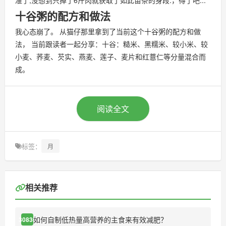
准了,没想到只掉了6斤肉就获取了如此苗条的身段.，得了吧...
十谷粥的配方和做法
我心态崩了。 从猫仔那里拿到了当前这个十谷粥的配方和做
法， 当前跟读者一起分享：十谷：糙米、黑糯米、较小米、较
小麦、荞麦、芡实、燕麦、莲子、麦片和红薏仁等分量混合而
成。
阅读全文
标签：
月
相关推荐
如何自制低热量高营养的主食来有效减肥？
30830