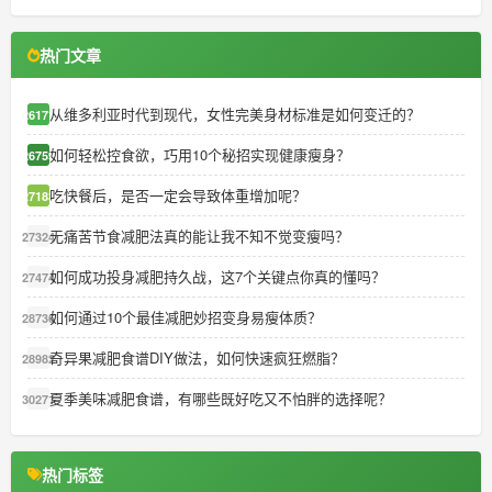
热门文章
从维多利亚时代到现代，女性完美身材标准是如何变迁的？
26171
如何轻松控食欲，巧用10个秘招实现健康瘦身？
26759
吃快餐后，是否一定会导致体重增加呢？
27183
无痛苦节食减肥法真的能让我不知不觉变瘦吗？
27324
如何成功投身减肥持久战，这7个关键点你真的懂吗？
27474
如何通过10个最佳减肥妙招变身易瘦体质？
28736
奇异果减肥食谱DIY做法，如何快速疯狂燃脂？
28982
夏季美味减肥食谱，有哪些既好吃又不怕胖的选择呢？
30271
热门标签