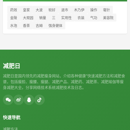
药效
皇家
大波
较好
退市
木乃伊
操作
毫针
金陵
大观园
销量
三
实用性
衣装
气功
美容院
水泡
香茶
吉姆
强身健体
减肥日
减肥日是国内领先的减肥瘦身网站，介绍各种健康*快速减肥方法和减肥食
谱，包括瘦脸、瘦腰、瘦腿、减肥产品、减肥药、减肥茶、减肥瑜伽等瘦
身减肥大全。分享网络技术系统减肥技术及日志。
快速导航
减肥方法