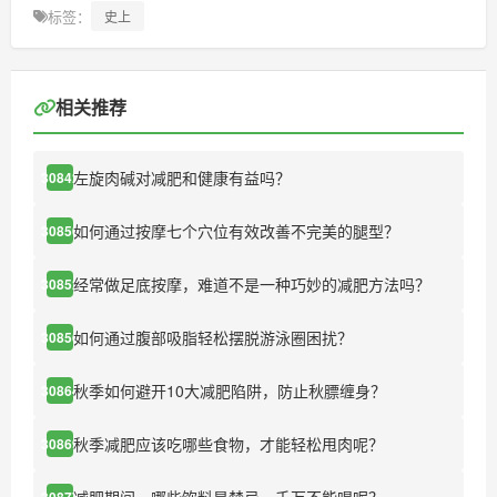
标签：
史上
相关推荐
左旋肉碱对减肥和健康有益吗？
30842
如何通过按摩七个穴位有效改善不完美的腿型？
30850
经常做足底按摩，难道不是一种巧妙的减肥方法吗？
30852
如何通过腹部吸脂轻松摆脱游泳圈困扰？
30856
秋季如何避开10大减肥陷阱，防止秋膘缠身？
30864
秋季减肥应该吃哪些食物，才能轻松甩肉呢？
30869
30877