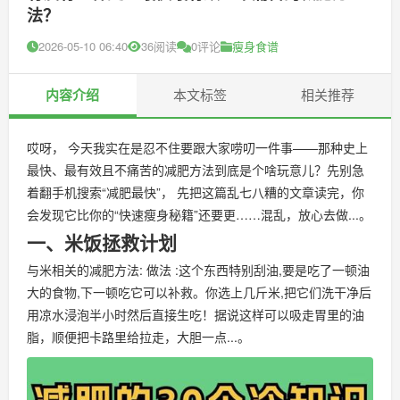
法？
2026-05-10 06:40
36阅读
0评论
瘦身食谱
内容介绍
本文标签
相关推荐
哎呀， 今天我实在是忍不住要跟大家唠叨一件事——那种史上
最快、最有效且不痛苦的减肥方法到底是个啥玩意儿？先别急
着翻手机搜索“减肥最快”， 先把这篇乱七八糟的文章读完，你
会发现它比你的“快速瘦身秘籍”还要更……混乱，放心去做...。
一、米饭拯救计划
与米相关的减肥方法: 做法 :这个东西特别刮油,要是吃了一顿油
大的食物,下一顿吃它可以补救。你选上几斤米,把它们洗干净后
用凉水浸泡半小时然后直接生吃！据说这样可以吸走胃里的油
脂，顺便把卡路里给拉走，大胆一点...。