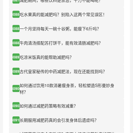
减肥期间，哪些饮料是禁忌，千万不能喝呢？
吃水果真的能减肥吗？别陷入这两个常见误区！
30884
一个月坚持每天一碗十谷粥，能瘦下6斤吗？
30885
牛肉清汤搭配苏打饼干，能有效清肠减肥吗？
30888
吃凉米饭真的能帮助减肥吗？
30893
古代皇家秘传的中药减肥法，现在还能找到吗？
30897
如何通过饮用10款消暑瘦身茶，轻松塑造S形曼妙身
30900
材？
如何通过减肥药策略有效减重？
30903
长期服用减肥药真的会引发身体后遗症吗？
30910