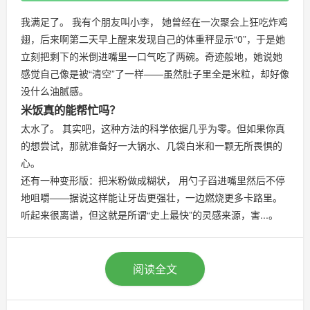
我满足了。 我有个朋友叫小李， 她曾经在一次聚会上狂吃炸鸡
翅，后来啊第二天早上醒来发现自己的体重秤显示“0”，于是她
立刻把剩下的米倒进嘴里一口气吃了两碗。奇迹般地，她说她
感觉自己像是被“清空”了一样——虽然肚子里全是米粒，却好像
没什么油腻感。
米饭真的能帮忙吗？
太水了。 其实吧，这种方法的科学依据几乎为零。但如果你真
的想尝试，那就准备好一大锅水、几袋白米和一颗无所畏惧的
心。
还有一种变形版：把米粉做成糊状， 用勺子舀进嘴里然后不停
地咀嚼——据说这样能让牙齿更强壮，一边燃烧更多卡路里。
听起来很离谱，但这就是所谓“史上最快”的灵感来源，害...。
阅读全文