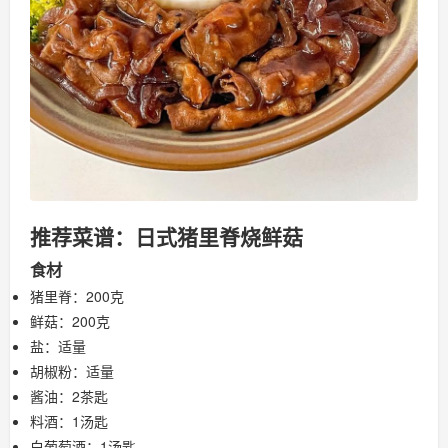
推荐菜谱：日式猪里脊烧鲜菇
食材
猪里脊：200克
鲜菇：200克
盐：适量
胡椒粉：适量
酱油：2茶匙
料酒：1汤匙
白葡萄酒：1汤匙