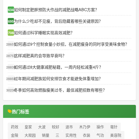
如何制定肥胖预防大作战的减肥战略ABC方案？
26348
为什么少吃却不见瘦，背后隐藏着哪些关键原因？
26958
如何通过科学睡眠实现高效减肥？
27088
如何通过9个控制食量小妙招，在减肥瘦身的同时享受美味食物？
28651
这样减肥真的会导致早衰吗？
28757
如何通过8大健康减肥秘籍，一周内轻松减重4斤？
28839
过年期间减肥族如何安排饮食才能避免体重增加？
28855
冬季如何高效燃脂瘦美过冬，最佳减肥招数有哪些？
30236
热门标签
药效
皇家
大波
较好
退市
木乃伊
操作
毫针
金陵
大观园
销量
三
实用性
衣装
气功
美容院