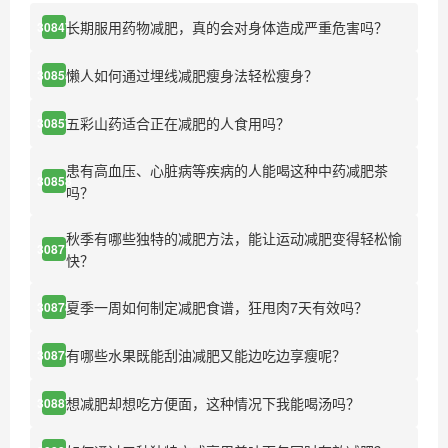
长期服用药物减肥，真的会对身体造成严重危害吗？
30847
懒人如何通过埋线减肥瘦身法轻松瘦身？
30855
五彩山药适合正在减肥的人食用吗？
30857
患有高血压、心脏病等疾病的人能喝这种中药减肥茶
30858
吗？
秋季有哪些独特的减肥方法，能让运动减肥变得轻松愉
30871
快？
夏季一周如何制定减肥食谱，狂甩肉7天有效吗？
30878
有哪些水果既能刮油减肥又能边吃边享瘦呢？
30879
想减肥却想吃方便面，这种情况下我能喝汤吗？
30887