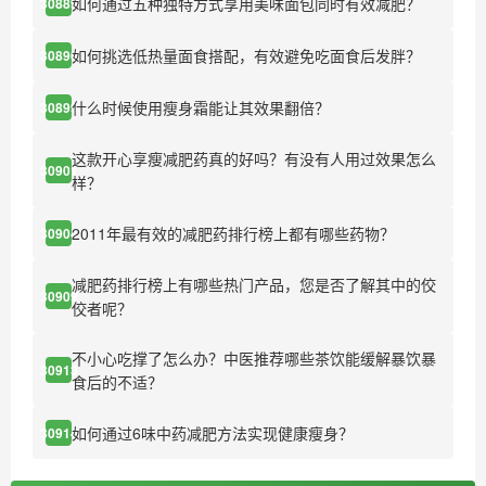
如何通过五种独特方式享用美味面包同时有效减肥？
30889
如何挑选低热量面食搭配，有效避免吃面食后发胖？
30890
什么时候使用瘦身霜能让其效果翻倍？
30899
这款开心享瘦减肥药真的好吗？有没有人用过效果怎么
30901
样？
2011年最有效的减肥药排行榜上都有哪些药物？
30904
减肥药排行榜上有哪些热门产品，您是否了解其中的佼
30909
佼者呢？
不小心吃撑了怎么办？中医推荐哪些茶饮能缓解暴饮暴
30913
食后的不适？
如何通过6味中药减肥方法实现健康瘦身？
30914