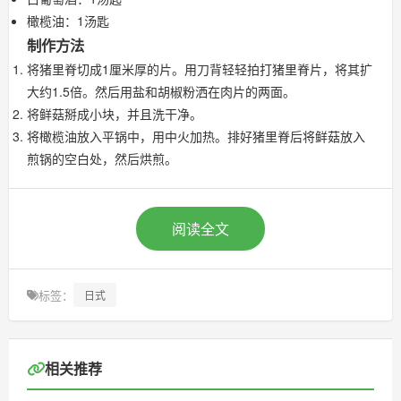
橄榄油：1汤匙
制作方法
将猪里脊切成1厘米厚的片。用刀背轻轻拍打猪里脊片，将其扩
大约1.5倍。然后用盐和胡椒粉洒在肉片的两面。
将鲜菇掰成小块，并且洗干净。
将橄榄油放入平锅中，用中火加热。排好猪里脊后将鲜菇放入
煎锅的空白处，然后烘煎。
阅读全文
标签：
日式
相关推荐