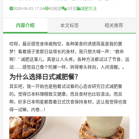
2026-06-03 17:04
62阅读
0评论
减肥方法
内容介绍
本文标签
相关推荐
哎呀，最近感觉身体被掏空，各种美食的诱惑简直是我的噩
梦！看着镜子里那日益增长的身材，我只想大喊一声：“救命
啊！” 减肥这事儿，真是让人头疼。各种方法都试过了节食、运
动……感觉自己像个陀螺一样，转得晕头转向，人间清醒。。
为什么选择日式减肥餐？
其实吧，我一开始也是抱着试试看的心态去研究日式减肥餐
的。觉得日本料理精致又健康，而且食材也比较清淡。而且
啊，好多日本明星都靠着日式饮食保持身材，这让我觉得也值
得一试嘛，内卷...！