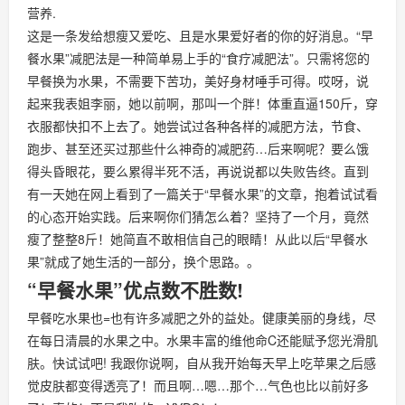
营养.
这是一条发给想瘦又爱吃、且是水果爱好者的你的好消息。“早
餐水果”减肥法是一种简单易上手的“食疗减肥法”。只需将您的
早餐换为水果，不需要下苦功，美好身材唾手可得。哎呀，说
起来我表姐李丽，她以前啊，那叫一个胖！体重直逼150斤，穿
衣服都快扣不上去了。她尝试过各种各样的减肥方法，节食、
跑步、甚至还买过那些什么神奇的减肥药…后来啊呢？要么饿
得头昏眼花，要么累得半死不活，再说说都以失败告终。直到
有一天她在网上看到了一篇关于“早餐水果”的文章，抱着试试看
的心态开始实践。后来啊你们猜怎么着？坚持了一个月，竟然
瘦了整整8斤！她简直不敢相信自己的眼睛！从此以后“早餐水
果”就成了她生活的一部分，换个思路。。
“早餐水果”优点数不胜数!
早餐吃水果也=也有许多减肥之外的益处。健康美丽的身线，尽
在每日清晨的水果之中。水果丰富的维他命C还能赋予您光滑肌
肤。快试试吧! 我跟你说啊，自从我开始每天早上吃苹果之后感
觉皮肤都变得透亮了！而且啊…嗯…那个…气色也比以前好多