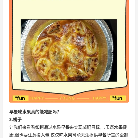
早餐吃水果真的能减肥吗？
3.橘子
让我们来看看
如何
通过水果
早餐
来实现减肥目标。.虽然
水果
健
康,但也要注意摄入量.仅仅吃
水果
可能无法提供
早餐
所需的全部