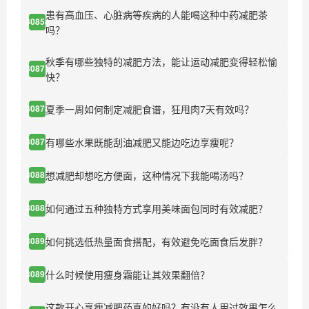
患有高血压、心脏病等疾病的人能喝这种中药减肥茶
30858
吗？
秋季有哪些独特的减肥方法，能让运动减肥变得轻松愉
30871
快？
夏季一周如何制定减肥食谱，狂甩肉7天有效吗？
30878
有哪些水果既能刮油减肥又能边吃边享瘦呢？
30879
想减肥却想吃方便面，这种情况下我能喝汤吗？
30887
如何通过五种独特方式享用美味面包同时有效减肥？
30889
如何挑选低热量面食搭配，有效避免吃面食后发胖？
30890
什么时候使用瘦身霜能让其效果翻倍？
30899
这款开心享瘦减肥药真的好吗？有没有人用过效果怎么