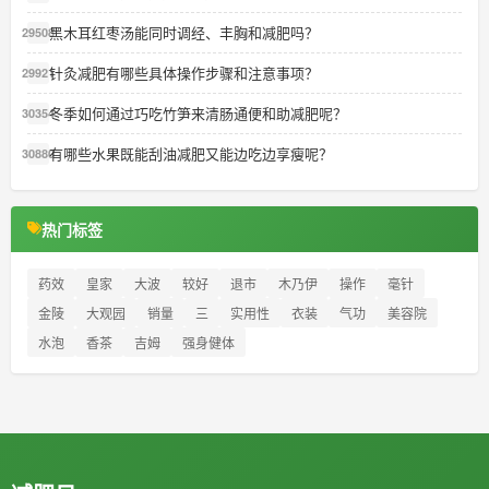
黑木耳红枣汤能同时调经、丰胸和减肥吗？
29508
针灸减肥有哪些具体操作步骤和注意事项？
29921
冬季如何通过巧吃竹笋来清肠通便和助减肥呢？
30354
有哪些水果既能刮油减肥又能边吃边享瘦呢？
30880
热门标签
药效
皇家
大波
较好
退市
木乃伊
操作
毫针
金陵
大观园
销量
三
实用性
衣装
气功
美容院
水泡
香茶
吉姆
强身健体