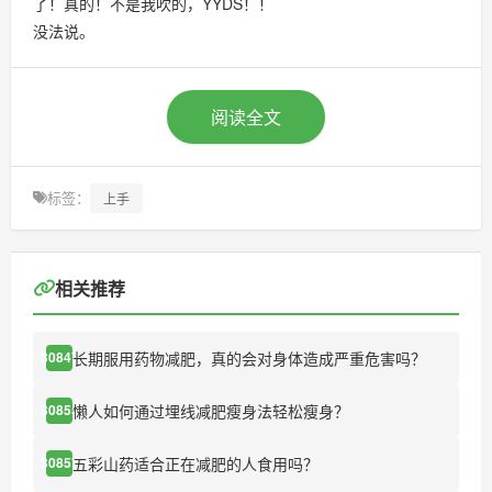
了！真的！不是我吹的，YYDS！！
没法说。
阅读全文
标签：
上手
相关推荐
长期服用药物减肥，真的会对身体造成严重危害吗？
30847
懒人如何通过埋线减肥瘦身法轻松瘦身？
30855
五彩山药适合正在减肥的人食用吗？
30857