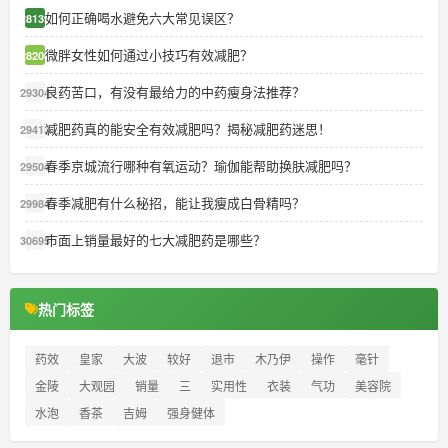
如何正确喝水避免六大常见误区？
28139
微胖女性如何通过小技巧有效减肥？
28200
良药苦口，有没有最给力的中药瘦身法推荐？
29304
减肥药真的能安全有效减肥吗？揭秘减肥药迷思！
29413
春季京城流行哪种有氧运动？瑜伽能帮助换肤减肥吗？
29504
春季减肥有什么秘招，能让我瘦成白骨精吗？
29984
市面上销量最好的七大减肥药是哪些？
30695
热门标签
药效
皇家
大波
较好
退市
木乃伊
操作
毫针
金陵
大观园
销量
三
实用性
衣装
气功
美容院
水泡
香茶
吉姆
强身健体