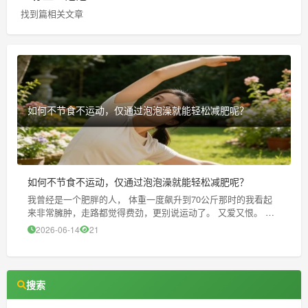
找到篇相关文章
如何不节食不运动，仅通过泡泡澡就能轻松减肥呢？
如何不节食不运动，仅通过泡泡澡就能轻松减肥呢？
我曾经是一个肥胖的人， 体重一度飙升到70公斤那时的我看起
来非常臃肿，走路都觉得费劲，更别说运动了。 又爱又恨。 后
来 我尝试了各种减肥方法，吃过很多娱乐也试过各种各样的减肥
2026-06-14
21
食谱但效果都不太理想。交替泡澡法， 让你轻松减肥直到有一天
我偶然发
搜索