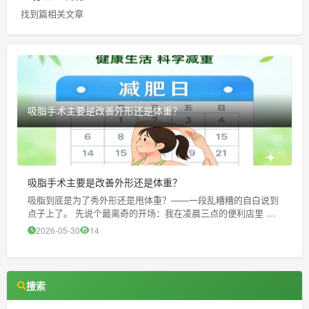
找到篇相关文章
吸脂手术主要是改善外形还是体重？
吸脂手术主要是改善外形还是体重？
吸脂到底是为了秀外形还是甩体重？——一段乱糟糟的自白说到
点子上了。 先说个最离奇的开场：我在凌晨三点的便利店里 买
了两包泡面顺手把包装纸撕成碎片塞进抽屉，像在给自己的记忆
2026-05-30
14
埋伏笔。那时候我正纠结：到底是要靠吸脂手术来拯救那条“炸鸡
腿”般的腰围
搜索