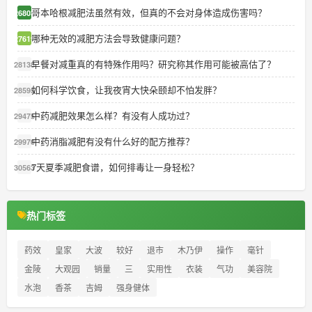
哥本哈根减肥法虽然有效，但真的不会对身体造成伤害吗？
26803
哪种无效的减肥方法会导致健康问题？
27619
早餐对减重真的有特殊作用吗？研究称其作用可能被高估了？
28138
如何科学饮食，让我夜宵大快朵颐却不怕发胖？
28595
中药减肥效果怎么样？有没有人成功过？
29475
中药消脂减肥有没有什么好的配方推荐？
29970
7天夏季减肥食谱，如何排毒让一身轻松？
30563
热门标签
药效
皇家
大波
较好
退市
木乃伊
操作
毫针
金陵
大观园
销量
三
实用性
衣装
气功
美容院
水泡
香茶
吉姆
强身健体