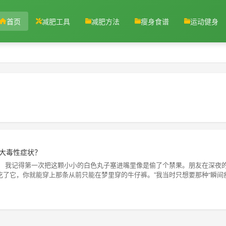
首页
减肥工具
减肥方法
瘦身食谱
运动健身
大毒性症状？
程 我记得第一次把这颗小小的白色丸子塞进嘴里像是偷了个禁果。朋友在深夜
吃了它，你就能穿上那条从前只能在梦里穿的牛仔裤。”我当时只想要那种“瞬间