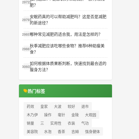
29722
肥？
安眠药真的可以帮助减肥吗？这是否是减肥
29793
的新途径？
哪种常见减肥药适合我，用法是怎样的？
29857
秋季减肥应该吃哪些食物？推荐6种助瘦美
29887
食？
如何根据体质果断判断，快速找到最合适的
30602
瘦身方法？
热门标签
药效
皇家
大波
较好
退市
木乃伊
操作
毫针
金陵
大观园
销量
三
实用性
衣装
气功
美容院
水泡
香茶
吉姆
强身健体