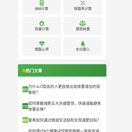
BMI计算
体脂率计算
热量计算
理想体重
燃脂心率
水分摄入
热门文章
为什么O型血的人更容易出现体重增加的现
26212
象呢？
如何掌握减肥五大关键要领，快速减脂避免
27227
体重反弹？
夏季如何通过微调生活轻松实现减肥目标？
28532
如何通过8个健康诀窍帮助微胖一族有效减