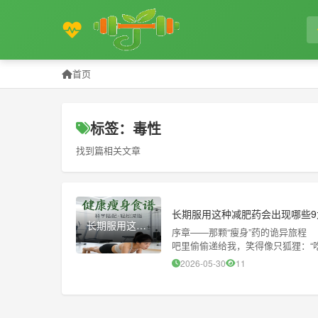
首页
标签：毒性
找到篇相关文章
长期服用这种减肥药会出现哪些9
长期服用这种减肥药会出现哪些9大毒性症状？
序章——那颗“瘦身”药的诡异旅
吧里偷偷递给我，笑得像只狐狸：“
来”的快感，根本不敢想后面
2026-05-30
11