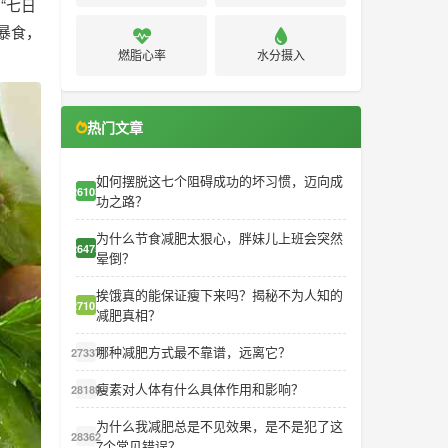
“七日
暴食，
燃脂心率
水分摄入
热门文章
如何摆脱这七个阻碍成功的坏习惯，迈向成
26103
功之路？
为什么节食减肥太狠心，胖妹儿上班会突然
26475
晕倒？
挨饿真的能保证瘦下来吗？揭秘不为人知的
27101
减肥真相？
哪种减肥方式最不靠谱，远离它？
27337
瘦素对人体有什么具体作用和影响？
28189
为什么我减肥总是不见效果，是不是犯了这
28362
7个常见错误？