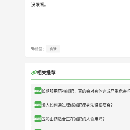
没眼看。
标签：
食谱
相关推荐
长期服用药物减肥，真的会对身体造成严重危害
30847
懒人如何通过埋线减肥瘦身法轻松瘦身？
30855
五彩山药适合正在减肥的人食用吗？
30857