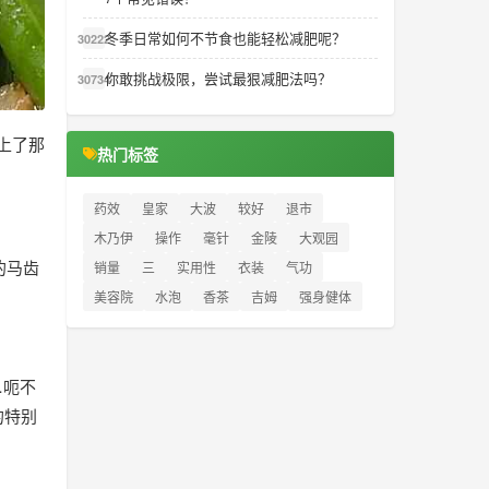
冬季日常如何不节食也能轻松减肥呢？
30222
你敢挑战极限，尝试最狠减肥法吗？
30734
上了那
热门标签
药效
皇家
大波
较好
退市
木乃伊
操作
毫针
金陵
大观园
的马齿
销量
三
实用性
衣装
气功
美容院
水泡
香茶
吉姆
强身健体
…呃不
的特别