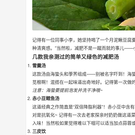
记得有一位同事小李，她坚持喝了一个月泥鳅豆腐羹
种清爽感。”当然啦，减肥不是一蹴而就的事儿——小
几款我亲测过的简单又绿色的减肥汤
雪羹汤
这款汤由海蛰头和荸荠组成——别被名字吓到！海
苋根啊！混搭在一起味道出奇地好。记得第一次做
注意：海蛰要提前泡发并洗干净哦~
赤小豆鲤鱼汤
这道经典之作简直是“双倍降脂利器”！赤小豆中含有
对是抗氧化~ 记得有一次去老家探亲时奶奶做这道菜给
入味！当然啦如果觉得难以下咽可以适当加点蒜蓉
三皮饮