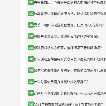
患有高血压、心脏病等疾病的人能喝这种中药减
30858
秋季有哪些独特的减肥方法，能让运动减肥变得
30871
夏季一周如何制定减肥食谱，狂甩肉7天有效吗？
30878
有哪些水果既能刮油减肥又能边吃边享瘦呢？
30879
想减肥却想吃方便面，这种情况下我能喝汤吗？
30887
如何通过五种独特方式享用美味面包同时有效减
30889
如何挑选低热量面食搭配，有效避免吃面食后发
30890
什么时候使用瘦身霜能让其效果翻倍？
30899
这款开心享瘦减肥药真的好吗？有没有人用过效
30901
2011年最有效的减肥药排行榜上都有哪些药物？
30904