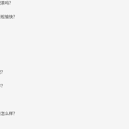
肥茶吗？
轻松愉快？
肥？
胖？
果怎么样？