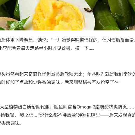
后体重下降明显。她说：“一开始觉得味道怪怪的，但习惯后反而爱
李配合着每天走路半小时才见效果，搞一下...。
蛰头虽然看起来奇奇怪怪但煮熟后软糯无比；荸荠呢？就是我们常吃
的时候加了点盐和少许香油调味，后来啊整锅被室友抢空了～
大量植物蛋白质帮助代谢；鲤鱼则富含Omega-3脂肪酸抗炎防秃…
我喝， 我坚信... “说什么都不准放盐”硬塞进嘴里——后来发现真
或香葱调味。