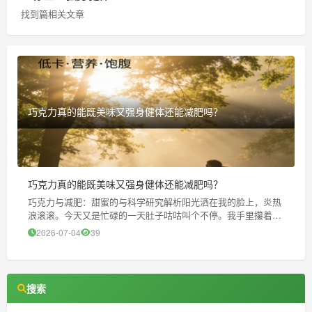
找到篇相关文章
巧克力真的能既美味又强身健体还能减肥吗？
巧克力真的能既美味又强身健体还能减肥吗？
巧克力与减肥：甜蜜的与科学研究解析阳光洒在我的脸上，炎热
浪滚滚。今天又是忙碌的一天肚子咕咕叫个不停。我手里攥着一
较小块黑巧克力，犹豫着要不要咬一口。嗯……巧克力， 对吧，
2026-07-04
39
你看。 既能满足口腹之欲，又能带来片刻的舒缓。但减肥期的
我，却总在纠结
搜索