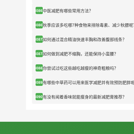
中医减肥有哪些常用方法？
30862
秋季应该多吃哪7种食物来排除毒素、减少秋膘呢
30867
如何通过混合精油快速丰胸和改善腹部线条？
30872
如何做到减肥不缩胸，还能保持小蛮腰？
30874
你尝试过吃这些越吃越瘦的神奇粗粮吗？
30881
有哪些中草药可以用来医学减肥并有效预防肥胖
30895
有没有闻着香味就能瘦身的最新减肥膏推荐？
30907