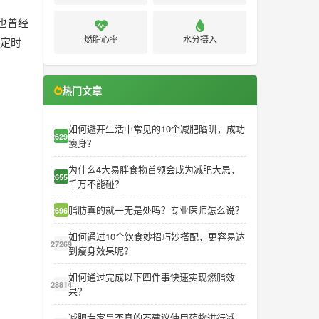
也曾经
燃脂心率
水分摄入
固定时
热门文章
如何避开生活中常见的10个减肥陷阱，成功
26294
瘦身？
为什么4大易胖食物首领会成为减肥大忌，
26552
千万不能碰？
脂肪真的就一无是处吗？专业医师怎么说？
26962
如何通过10个饮食妙招巧妙搭配，更容易达
27269
到瘦身效果呢？
如何通过完成以下四件事快速实现燃脂效
28814
果？
减肥专家是否真的不建议使用药物进行减